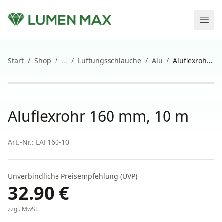
Start
/
Shop
/
...
/
Lüftungsschläuche
/
Alu
/
Aluflexrohr 160 mm, 10 m
Aluflexrohr 160 mm, 10 m
Art.-Nr.:
LAF160-10
Unverbindliche Preisempfehlung (UVP)
32.90
€
zzgl. MwSt.