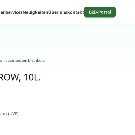
B2B-Portal
ken
Services
Neuigkeiten
Über uns
Kontakt
m autorisierten Distributor
ROW, 10L.
ung (UVP)