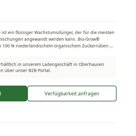
ist ein flüssiger Wachstumsdünger, der für die meisten
tmischungen angewandt werden kann. Bio·Grow®
von 100 % niederländischem organischem Zuckerrüben-
 bekannt, die Bakterienflora im Substrat. Vinasse ist ein
ürlicher Zucker und Kalium in Bio·Grow® sind die
Erhältlich in unserem Ladengeschäft in Oberhausen
Ernte mit sehr süßen Früchten. Wie kann ich Bio·Grow®
en über unser B2B-Portal.
vollkommenes Düngemittel für die Wachstumsperiode.
 sobald die ersten Blätter kommen und die Pflanze eine
ht hat. Nutzen Sie Bio·Grow® weiter bis zum Ende der
l
Verfügbarkeit anfragen