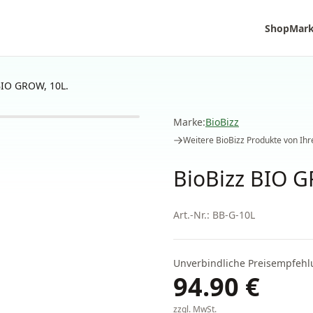
Shop
Mar
BIO GROW, 10L.
Marke:
BioBizz
Weitere
BioBizz
Produkte von Ihre
BioBizz BIO G
Art.-Nr.:
BB-G-10L
Unverbindliche Preisempfehl
94.90
€
zzgl. MwSt.