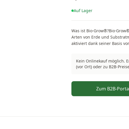
Auf Lager
Was ist Bio·Grow®?Bio·Grow® 
Arten von Erde und Substra
aktiviert dank seiner Basis 
Extrakt, allgemein als Vinasse
Sirup, der Zucker enthält.Nat
Kein Onlinekauf möglich. 
Garantie für eine reichliche 
(vor Ort) oder zu B2B-Preis
benutzen?Bio·Grow® ist ein 
Fangen Sie mit Bio·Grow® an,
Höhe von 10 bis 15 cm erreic
Fruchtproduktion.
Zum B2B-Porta