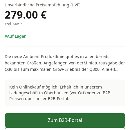
Unverbindliche Preisempfehlung (UVP)
279.00
€
zzgl. MwSt.
Auf Lager
Die neue Ambient Produktlinie gibt es in allen bereits
bekannten Größen. Angefangen von derMiniaturausgabe der
Q30 bis zum maximalen Grow-Erlebnis der Q300. Alle elf
Modelle besitzen die bekannten und bereits bewährten
technischen Details der HOMEbox® Evolution Produkte,
Kein Onlinekauf möglich. Erhältlich in unserem
wurden aber noch durch einen fest integrierten Boden
Ladengeschäft in Oberhausen (vor Ort) oder zu B2B-
erweitert. Der Name Ambient lässt dabei klar das Ziel
Preisen über unser B2B-Portal.
erkennen: Integration in den Wohnraum, für ein „Schöner-
Wohnen-Erlebnis“ beim Heimgärtnern.
Zum B2B-Portal