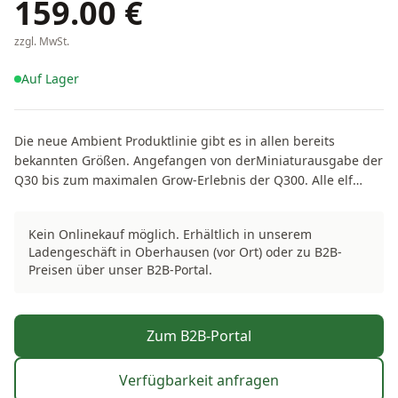
159.00
€
zzgl. MwSt.
Auf Lager
Die neue Ambient Produktlinie gibt es in allen bereits
bekannten Größen. Angefangen von derMiniaturausgabe der
Q30 bis zum maximalen Grow-Erlebnis der Q300. Alle elf
Modelle besitzen die bekannten und bereits bewährten
technischen Details der HOMEbox® Evolution Produkte,
Kein Onlinekauf möglich. Erhältlich in unserem
wurden aber noch durch einen fest integrierten Boden
Ladengeschäft in Oberhausen (vor Ort) oder zu B2B-
erweitert. Der Name Ambient lässt dabei klar das Ziel
Preisen über unser B2B-Portal.
erkennen: Integration in den Wohnraum, für ein „Schöner-
Wohnen-Erlebnis“ beim Heimgärtnern.
Zum B2B-Portal
Verfügbarkeit anfragen