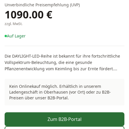
Unverbindliche Preisempfehlung (UVP)
1090.00
€
zzgl. MwSt.
Auf Lager
Die DAYLIGHT-LED-Reihe ist bekannt für ihre fortschrittliche
Vollspektrum-Beleuchtung, die eine gesunde
Pflanzenentwicklung vom Keimling bis zur Ernte fördert.
Diese LEDs sind leistungsstark, zuverlässig und für eine
konstante Leistung konzipiert. Unser Produktsortiment reicht
Kein Onlinekauf möglich. Erhältlich in unserem
von 100W bis zu 1030W Leuchten. Zusätzlich bieten wir
Ladengeschäft in Oberhausen (vor Ort) oder zu B2B-
ergänzende tiefrote und UV-LEDs an, die die
Preisen über unser B2B-Portal.
Pflanzenentwicklung verbessern und gesundes Wachstum
unterstützen. Was auch immer Ihre Bedürfnisse sind,
DAYLIGHT bietet eine umfassende Auswahl an Beleuchtung,
Zum B2B-Portal
die alle Anforderungen erfüllt und hervorragende
Ergebnisse erzielt. Entdecken Sie die DAYLIGHT-Reihe und