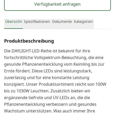
erfahren Sie die Vorteile fortschrittlicher
Verfügbarkeit anfragen
Gartenbaubeleuchtung.PPF 1848 μmol/sEFFIZIENZ 2.8
μmol/JDIMMEN AUS-25-50-75-100%LICHTQUELLE Osram &
LumiledsSPEKTRUM VollEXTERNE STEUERUNG JaDAISY-
Übersicht
Spezifikationen
Dokumente
Kategorien
CHAIN-FÄHIGKEIT NeinSCHUTZART IP65LEBENSDAUER 50,000
StundenGARANTIE 4 Jahre
Produktbeschreibung
Die DAYLIGHT-LED-Reihe ist bekannt für ihre
fortschrittliche Vollspektrum-Beleuchtung, die eine
gesunde Pflanzenentwicklung vom Keimling bis zur
Ernte fördert. Diese LEDs sind leistungsstark,
zuverlässig und für eine konstante Leistung
konzipiert. Unser Produktsortiment reicht von 100W
bis zu 1030W Leuchten. Zusätzlich bieten wir
ergänzende tiefrote und UV-LEDs an, die die
Pflanzenentwicklung verbessern und gesundes
Wachstum unterstützen. Was auch immer Ihre