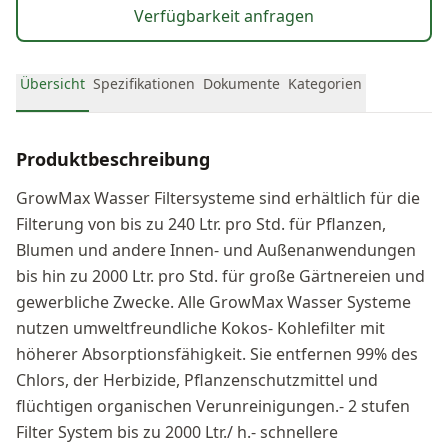
Ablagerungen, Schmutz, Rost, Oxidation- Herbizide und
Verfügbarkeit anfragen
Pestizide- Flüchtige organische Verunreinigungen
Übersicht
Spezifikationen
Dokumente
Kategorien
Produktbeschreibung
GrowMax Wasser Filtersysteme sind erhältlich für die
Filterung von bis zu 240 Ltr. pro Std. für Pflanzen,
Blumen und andere Innen- und Außenanwendungen
bis hin zu 2000 Ltr. pro Std. für große Gärtnereien und
gewerbliche Zwecke. Alle GrowMax Wasser Systeme
nutzen umweltfreundliche Kokos- Kohlefilter mit
höherer Absorptionsfähigkeit. Sie entfernen 99% des
Chlors, der Herbizide, Pflanzenschutzmittel und
flüchtigen organischen Verunreinigungen.- 2 stufen
Filter System bis zu 2000 Ltr./ h.- schnellere