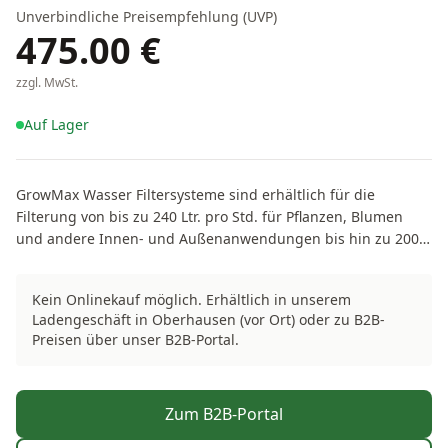
Unverbindliche Preisempfehlung (UVP)
475.00
€
zzgl. MwSt.
Auf Lager
GrowMax Wasser Filtersysteme sind erhältlich für die
Filterung von bis zu 240 Ltr. pro Std. für Pflanzen, Blumen
und andere Innen- und Außenanwendungen bis hin zu 2000
Ltr. pro Std. für große Gärtnereien und gewerbliche Zwecke.
Alle GrowMax Wasser Systeme nutzen umweltfreundliche
Kein Onlinekauf möglich. Erhältlich in unserem
Kokos- Kohlefilter mit höherer Absorptionsfähigkeit. Sie
Ladengeschäft in Oberhausen (vor Ort) oder zu B2B-
entfernen 99% des Chlors, der Herbizide,
Preisen über unser B2B-Portal.
Pflanzenschutzmittel und flüchtigen organischen
Verunreinigungen.- 2 stufen Filter System bis zu 2000 Ltr./ h.-
schnellere wachsenden Pflanzen und Gärten- gesündere
Zum B2B-Portal
Früchte und Gemüse- stärkt die Pflanzenwurzeln- schützt den
Boden, hervorragend für Bio-BauernEntfernt:- Chlor-