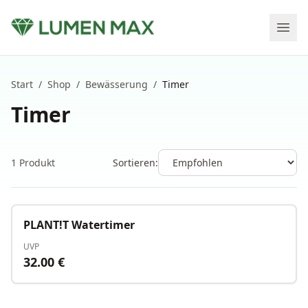
Start
/
Shop
/
Bewässerung
/
Timer
Timer
1
Produkt
Sortieren:
Auf Lager
PLANT!T Watertimer
UVP
32.00
€