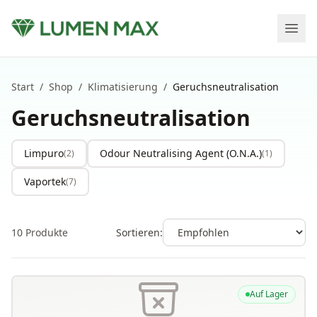
Start
/
Shop
/
Klimatisierung
/
Geruchsneutralisation
Geruchsneutralisation
Limpuro
Odour Neutralising Agent (O.N.A.)
(
2
)
(
1
)
Vaportek
(
7
)
10
Produkte
Sortieren:
Auf Lager