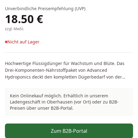
Unverbindliche Preisempfehlung (UVP)
18.50
€
zzgl. MwSt.
Nicht auf Lager
Hochwertige Flüssigdünger für Wachstum und Blüte. Das
Drei-Komponenten-Nährstoffpaket von Advanced
Hydroponics deckt den kompletten Dügerbedarf von der
Anzucht bis zur fertigen Blüte. Durch die höhere
Konzentration ergibt sich ein gutes Preis-Leistungsverhältnis.
Kein Onlinekauf möglich. Erhältlich in unserem
Für Hydro, Coco und Erdsubstrate geeignet. Bei Zucht auf
Ladengeschäft in Oberhausen (vor Ort) oder zu B2B-
Erde, Düngerzugabe halbieren !!
Preisen über unser B2B-Portal.
Zum B2B-Portal