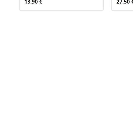
13.90
€
27.50