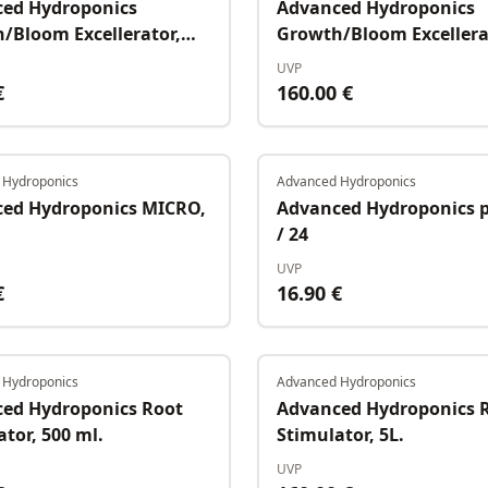
ed Hydroponics
Advanced Hydroponics
/Bloom Excellerator,
Growth/Bloom Excellerat
.
UVP
€
160.00
€
 Hydroponics
Advanced Hydroponics
Auf Lager
ed Hydroponics MICRO,
Advanced Hydroponics p
/ 24
UVP
€
16.90
€
 Hydroponics
Advanced Hydroponics
Auf Lager
ed Hydroponics Root
Advanced Hydroponics 
tor, 500 ml.
Stimulator, 5L.
UVP