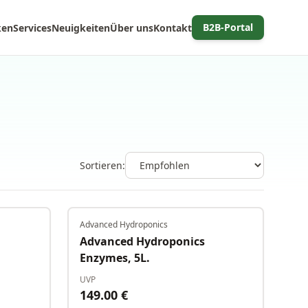
B2B-Portal
ken
Services
Neuigkeiten
Über uns
Kontakt
Sortieren:
Advanced Hydroponics
Auf Lager
Auf Lager
Advanced Hydroponics
Enzymes, 5L.
UVP
149.00
€