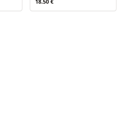
18.50
€