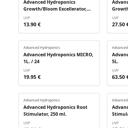
Advanced Hydroponics
Advanc
Growth/Bloom Excellerator,
Growth
250 ml.
500 ml
UVP
UVP
13.90
€
27.50
Advanced Hydroponics
Advanced
Auf Lager
Advanced Hydroponics MICRO,
Advanc
1L. / 24
5L.
UVP
UVP
19.95
€
63.50
Advanced Hydroponics
Advanced
Auf Lager
Advanced Hydroponics Root
Advanc
Stimulator, 250 ml.
Stimula
UVP
UVP