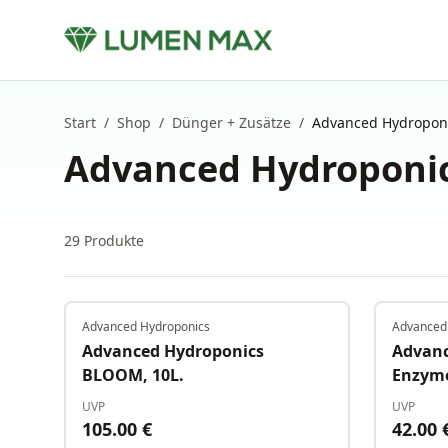
Start
/
Shop
/
Dünger + Zusätze
/
Advanced Hydropon
Advanced Hydroponi
29
Produkte
Advanced Hydroponics
Advanced
Auf Lager
Advanced Hydroponics
Advanc
BLOOM, 10L.
Enzyme
UVP
UVP
105.00
€
42.00