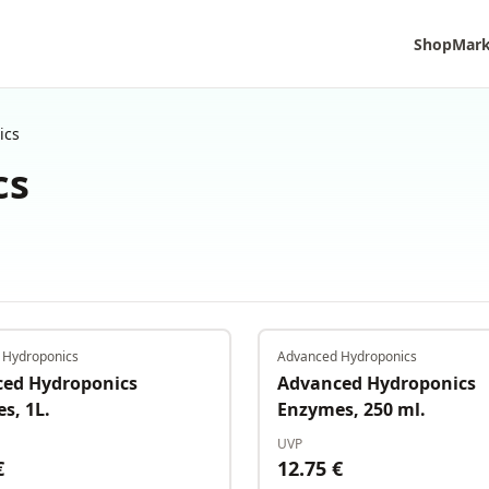
Shop
Mar
ics
cs
 Hydroponics
Advanced Hydroponics
Auf Lager
ed Hydroponics
Advanced Hydroponics
s, 1L.
Enzymes, 250 ml.
UVP
€
12.75
€