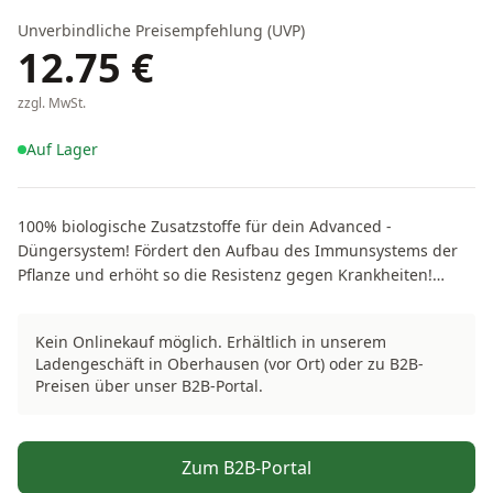
Unverbindliche Preisempfehlung (UVP)
12.75
€
zzgl. MwSt.
Auf Lager
100% biologische Zusatzstoffe für dein Advanced -
Düngersystem! Fördert den Aufbau des Immunsystems der
Pflanze und erhöht so die Resistenz gegen Krankheiten!
Erhöhte Abwehr gegen Schädlinge. Weniger Probleme, durch
gesündere Pflanzen! Anwendbar auf jedem Medium!
Kein Onlinekauf möglich. Erhältlich in unserem
Advanced Hydroponics Enzymes+ beschleunigt die
Ladengeschäft in Oberhausen (vor Ort) oder zu B2B-
Zersetzung von Abbauprodukten im Wurzelsystem. Aktiviert
Preisen über unser B2B-Portal.
Mikroorganismen und verbessert die Aufnahme von
Nährstoffen.
Zum B2B-Portal