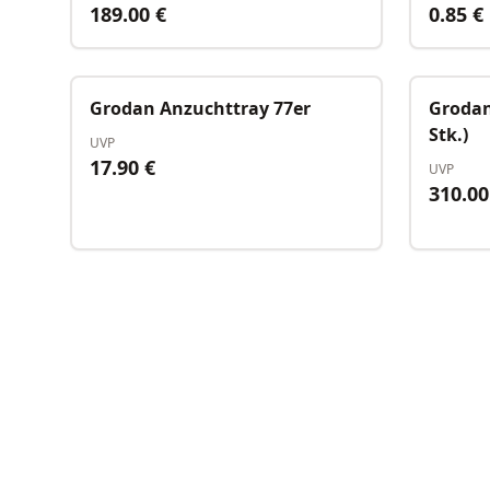
189.00
€
0.85
€
Auf Lager
Grodan Anzuchttray 77er
Grodan
Stk.)
UVP
17.90
€
UVP
310.00