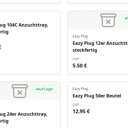
Auf Lager
lug 104C Anzuchttray,
rtig
Eazy Plug
Eazy Plug 12er Anzuchtt
€
steckfertig
UVP
5.50
€
Eazy Plug
Auf Lager
Eazy Plug 50er Beutel
UVP
12.95
€
lug 24er Anzuchttray,
rtig