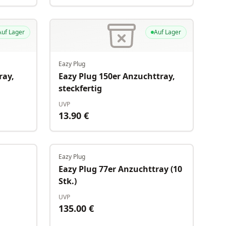
Auf Lager
Auf Lager
Eazy Plug
ray,
Eazy Plug 150er Anzuchttray,
steckfertig
UVP
13.90
€
Eazy Plug
Auf Lager
Auf Lager
Eazy Plug 77er Anzuchttray (10
Stk.)
UVP
135.00
€