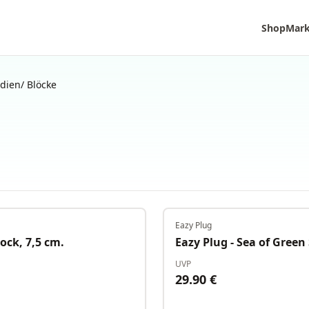
Shop
Mar
dien/ Blöcke
Eazy Plug
Auf Lager
ock, 7,5 cm.
Eazy Plug - Sea of Green
UVP
29.90
€