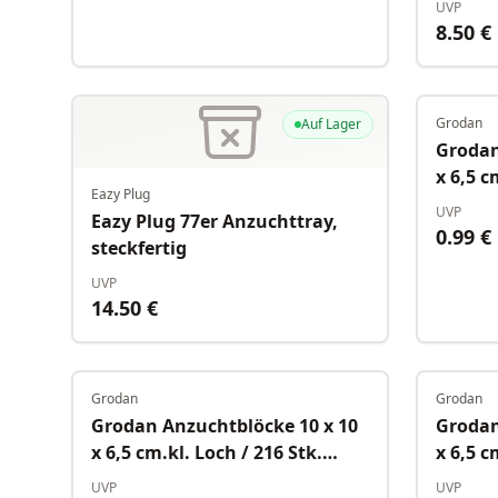
UVP
8.50
€
Grodan
Auf Lager
Grodan
x 6,5 c
Eazy Plug
UVP
Eazy Plug 77er Anzuchttray,
0.99
€
steckfertig
UVP
14.50
€
Grodan
Grodan
Auf Lager
Grodan Anzuchtblöcke 10 x 10
Grodan
x 6,5 cm.kl. Loch / 216 Stk.
x 6,5 c
Karton
UVP
UVP