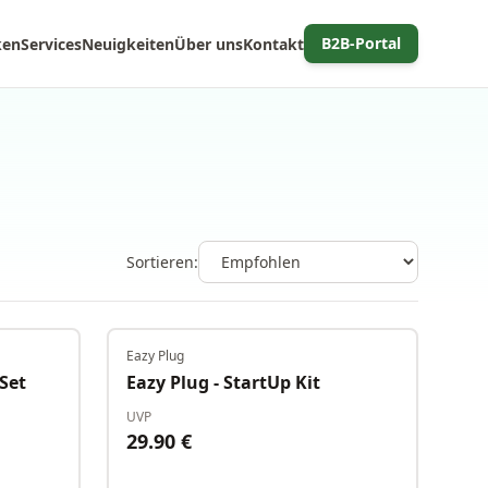
B2B-Portal
ken
Services
Neuigkeiten
Über uns
Kontakt
Sortieren:
Eazy Plug
Auf Lager
Auf Lager
 Set
Eazy Plug - StartUp Kit
UVP
29.90
€