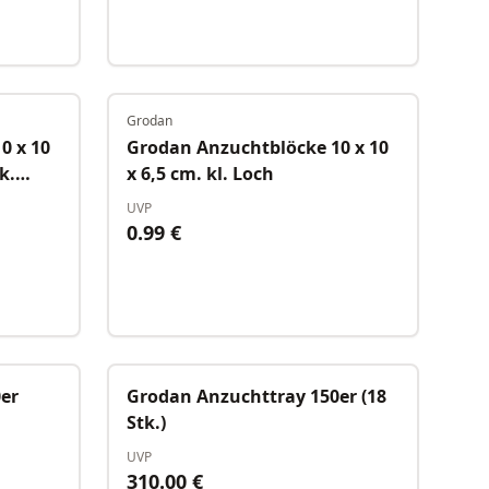
Grodan
Auf Lager
Auf Lager
0 x 10
Grodan Anzuchtblöcke 10 x 10
k.
x 6,5 cm. kl. Loch
UVP
0.99
€
Auf Lager
Auf Lager
er
Grodan Anzuchttray 150er (18
Stk.)
UVP
310.00
€