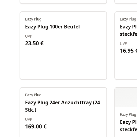
Eazy Plug
Eazy Plug
Auf Lager
Eazy Plug 100er Beutel
Eazy P
steckfe
UVP
23.50
€
UVP
16.95
Eazy Plug
Auf Lager
Eazy Plug 24er Anzuchttray (24
Stk.)
Eazy Plug
UVP
Eazy P
169.00
€
steckfe