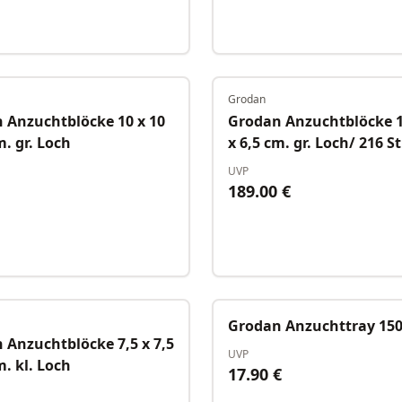
Grodan
Auf Lager
 Anzuchtblöcke 10 x 10
Grodan Anzuchtblöcke 1
m. gr. Loch
x 6,5 cm. gr. Loch/ 216 St
Karton
UVP
189.00
€
Auf Lager
Grodan Anzuchttray 150
 Anzuchtblöcke 7,5 x 7,5
UVP
m. kl. Loch
17.90
€