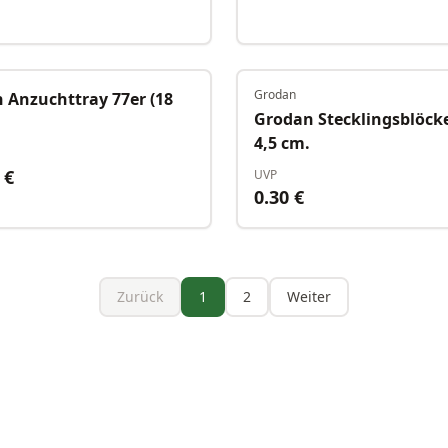
Grodan
Auf Lager
 Anzuchttray 77er (18
Grodan Stecklingsblöcke 
4,5 cm.
€
UVP
0.30
€
Zurück
1
2
Weiter