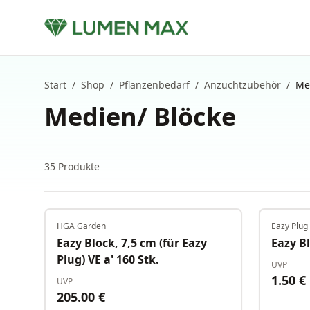
Start
/
Shop
/
Pflanzenbedarf
/
Anzuchtzubehör
/
Me
Medien/ Blöcke
35
Produkte
HGA Garden
Eazy Plug
Auf Lager
Eazy Block, 7,5 cm (für Eazy
Eazy Bl
Plug) VE a' 160 Stk.
UVP
1.50
€
UVP
205.00
€