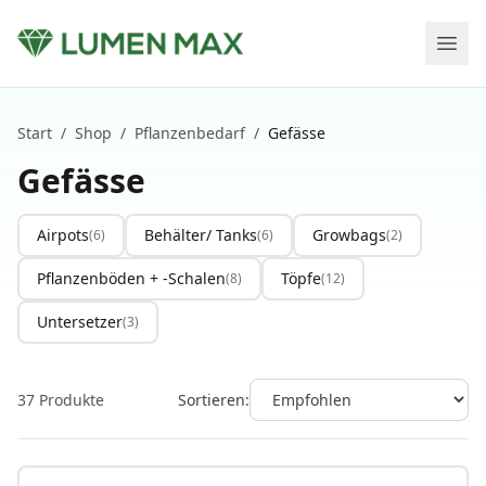
Start
/
Shop
/
Pflanzenbedarf
/
Gefässe
Gefässe
Airpots
Behälter/ Tanks
Growbags
(
6
)
(
6
)
(
2
)
Pflanzenböden + -Schalen
Töpfe
(
8
)
(
12
)
Untersetzer
(
3
)
37
Produkte
Sortieren: