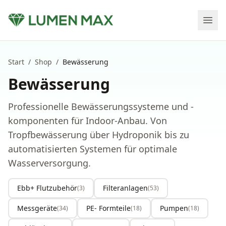
Start
/
Shop
/
Bewässerung
Bewässerung
Professionelle Bewässerungssysteme und -
komponenten für Indoor-Anbau. Von
Tropfbewässerung über Hydroponik bis zu
automatisierten Systemen für optimale
Wasserversorgung.
Ebb+ Flutzubehör
Filteranlagen
(
3
)
(
53
)
Messgeräte
PE- Formteile
Pumpen
(
34
)
(
18
)
(
18
)