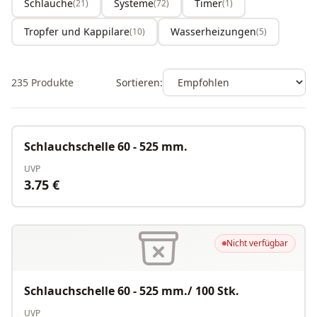
Schläuche
Systeme
Timer
(
21
)
(
72
)
(
1
)
Tropfer und Kappilare
Wasserheizungen
(
10
)
(
5
)
235
Produkte
Sortieren:
Nicht verfügbar
Schlauchschelle 60 - 525 mm.
UVP
3.75
€
Nicht verfügbar
Schlauchschelle 60 - 525 mm./ 100 Stk.
UVP